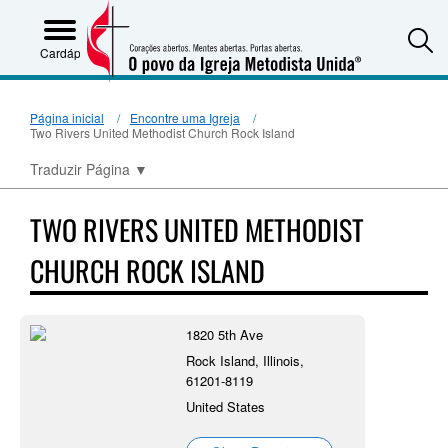
S
Cardápio
Página inicial
Encontre uma Igreja
Two Rivers United Methodist Church Rock Island
Traduzir Página
▼
TWO RIVERS UNITED METHODIST
CHURCH ROCK ISLAND
1820 5th Ave
Rock Island, Illinois,
61201-8119
United States