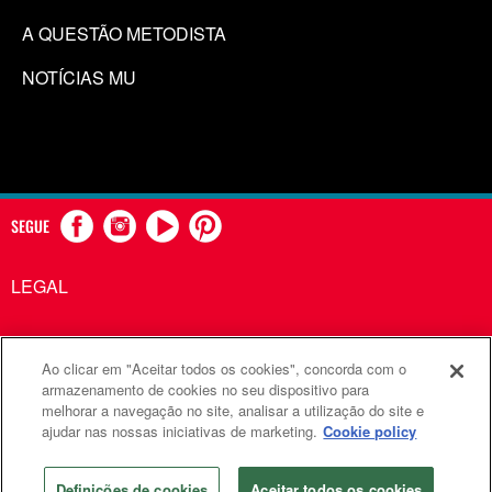
A QUESTÃO METODISTA
NOTÍCIAS MU
SEGUE
LEGAL
Ao clicar em "Aceitar todos os cookies", concorda com o
Comunicações Metodistas Unidas é uma agência da Igreja
armazenamento de cookies no seu dispositivo para
melhorar a navegação no site, analisar a utilização do site e
Metodista Unida
ajudar nas nossas iniciativas de marketing.
Cookie policy
©2026
Comunicações Metodistas Unidas. Todos os direitos
reservados
Definições de cookies
Aceitar todos os cookies