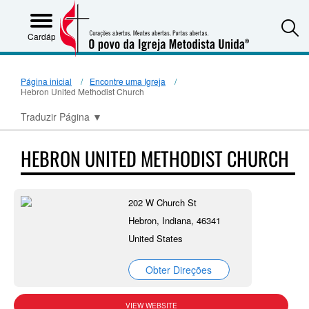
S
Cardápio
Página inicial
Encontre uma Igreja
Hebron United Methodist Church
Traduzir Página
▼
HEBRON UNITED METHODIST CHURCH
202 W Church St
Hebron, Indiana, 46341
United States
Obter Direções
VIEW WEBSITE