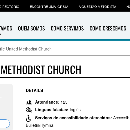
DIRECTÓRIO
ENCONTRE UMA IGREJA
A QUESTÃO METODISTA
N
ITAMOS
QUEM SOMOS
COMO SERVIMOS
COMO CRESCEMOS
ille United Methodist Church
D METHODIST CHURCH
DETAILS
-
Attendance:
123
Línguas faladas:
Inglês
Serviços de acessibilidade oferecidos:
Accessibl
Bulletin/Hymnal