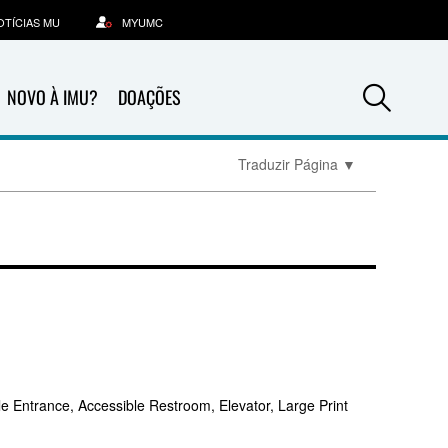
OTÍCIAS MU
MYUMC
Sea
NOVO À IMU?
DOAÇÕES
Traduzir Página
▼
e Entrance, Accessible Restroom, Elevator, Large Print