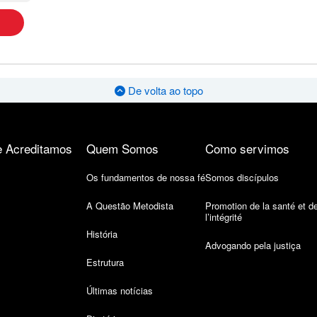
De volta ao topo
 Acreditamos
Quem Somos
Como servimos
Os fundamentos de nossa fé
Somos discípulos
A Questão Metodista
Promotion de la santé et d
l’intégrité
História
Advogando pela justiça
Estrutura
Últimas notícias