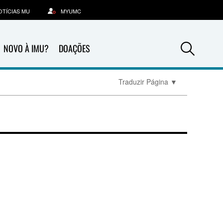
OTÍCIAS MU
MYUMC
Sea
NOVO À IMU?
DOAÇÕES
Traduzir Página
▼