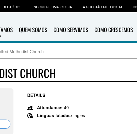
DIRECTÓRIO
ENCONTRE UMA IGREJA
A QUESTÃO METODISTA
N
ITAMOS
QUEM SOMOS
COMO SERVIMOS
COMO CRESCEMOS
nited Methodist Church
ODIST CHURCH
DETAILS
Attendance:
40
Línguas faladas:
Inglês