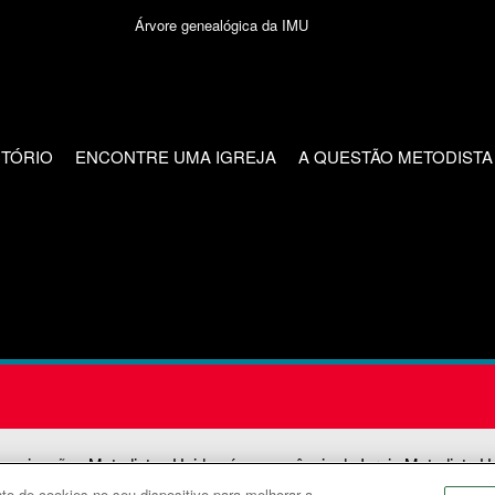
Árvore genealógica da IMU
CTÓRIO
ENCONTRE UMA IGREJA
A QUESTÃO METODISTA
unicações Metodistas Unidas é uma agência da Igreja Metodista U
o de cookies no seu dispositivo para melhorar a