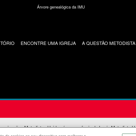
Árvore genealógica da IMU
CTÓRIO
ENCONTRE UMA IGREJA
A QUESTÃO METODISTA
unicações Metodistas Unidas é uma agência da Igreja Metodista U
o de cookies no seu dispositivo para melhorar a