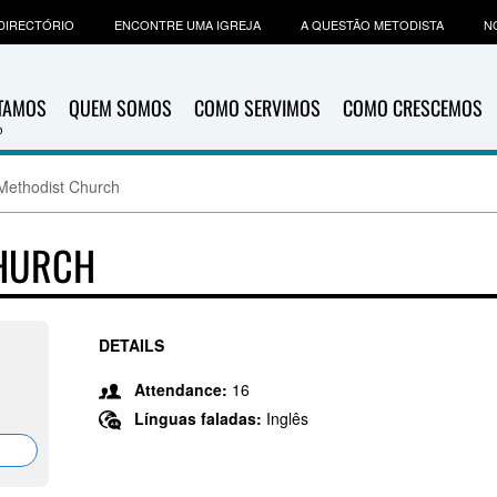
DIRECTÓRIO
ENCONTRE UMA IGREJA
A QUESTÃO METODISTA
N
ITAMOS
QUEM SOMOS
COMO SERVIMOS
COMO CRESCEMOS
Methodist Church
CHURCH
DETAILS
Attendance:
16
Línguas faladas:
Inglês