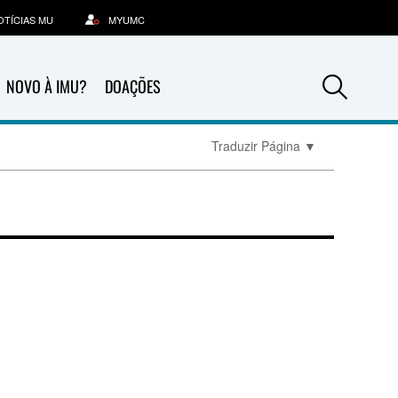
OTÍCIAS MU
MYUMC
Sea
NOVO À IMU?
DOAÇÕES
Traduzir Página
▼