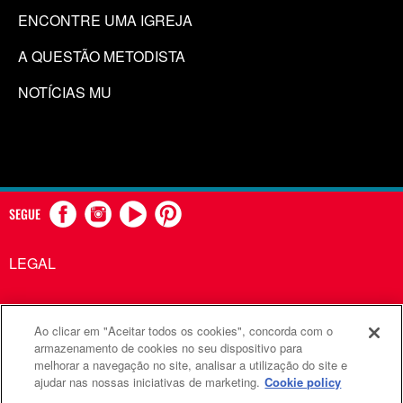
ENCONTRE UMA IGREJA
A QUESTÃO METODISTA
NOTÍCIAS MU
SEGUE
LEGAL
Ao clicar em "Aceitar todos os cookies", concorda com o
Comunicações Metodistas Unidas é uma agência da Igreja
armazenamento de cookies no seu dispositivo para
melhorar a navegação no site, analisar a utilização do site e
Metodista Unida
ajudar nas nossas iniciativas de marketing.
Cookie policy
©2026
Comunicações Metodistas Unidas. Todos os direitos