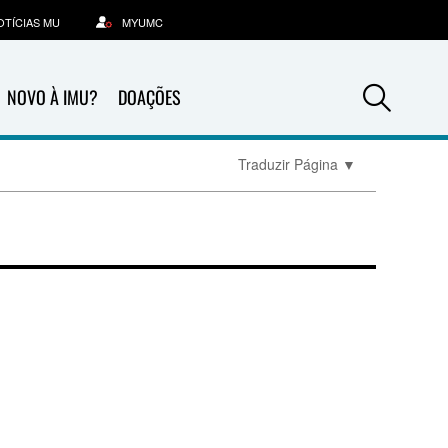
OTÍCIAS MU
MYUMC
Sea
NOVO À IMU?
DOAÇÕES
Traduzir Página
▼