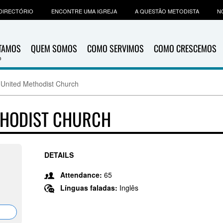
DIRECTÓRIO
ENCONTRE UMA IGREJA
A QUESTÃO METODISTA
N
ITAMOS
QUEM SOMOS
COMO SERVIMOS
COMO CRESCEMOS
 United Methodist Church
THODIST CHURCH
DETAILS
Attendance:
65
Línguas faladas:
Inglês