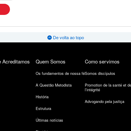
De volta ao topo
 Acreditamos
Quem Somos
Como servimos
Os fundamentos de nossa fé
Somos discípulos
A Questão Metodista
Promotion de la santé et d
l’intégrité
História
Advogando pela justiça
Estrutura
Últimas notícias