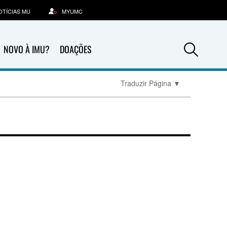
OTÍCIAS MU
MYUMC
Sea
NOVO À IMU?
DOAÇÕES
Traduzir Página
▼