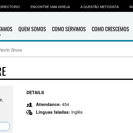
DIRECTÓRIO
ENCONTRE UMA IGREJA
A QUESTÃO METODISTA
N
ITAMOS
QUEM SOMOS
COMO SERVIMOS
COMO CRESCEMOS
North Shore
RE
DETAILS
e,
Attendance:
454
Línguas faladas:
Inglês