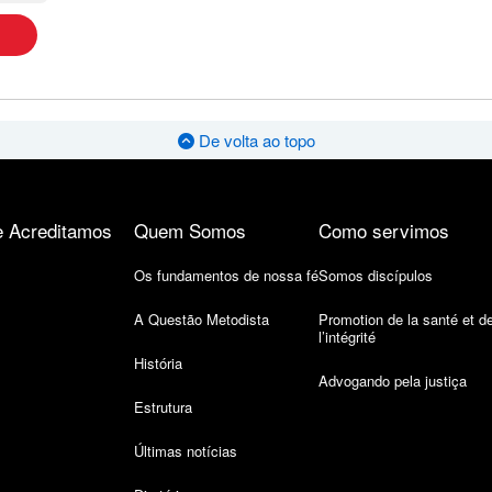
De volta ao topo
 Acreditamos
Quem Somos
Como servimos
Os fundamentos de nossa fé
Somos discípulos
A Questão Metodista
Promotion de la santé et d
l’intégrité
História
Advogando pela justiça
Estrutura
Últimas notícias