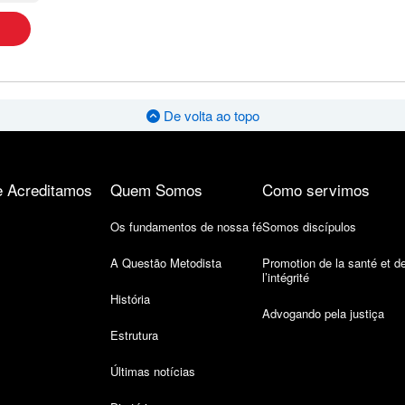
De volta ao topo
 Acreditamos
Quem Somos
Como servimos
Os fundamentos de nossa fé
Somos discípulos
A Questão Metodista
Promotion de la santé et d
l’intégrité
História
Advogando pela justiça
Estrutura
Últimas notícias