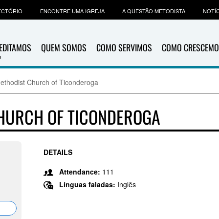
ECTÓRIO
ENCONTRE UMA IGREJA
A QUESTÃO METODISTA
NOTÍC
EDITAMOS
QUEM SOMOS
COMO SERVIMOS
COMO CRESCEMO
Methodist Church of Ticonderoga
CHURCH OF TICONDEROGA
DETAILS
Attendance:
111
Línguas faladas:
Inglês