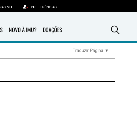
IAS MU
PREFERÊNCIAS
Sea
S
NOVO À IMU?
DOAÇÕES
Traduzir Página
▼