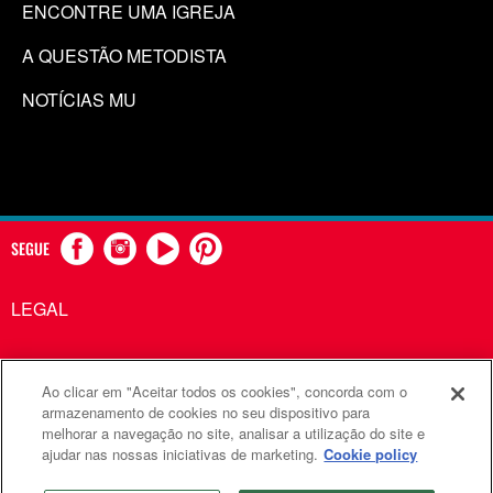
ENCONTRE UMA IGREJA
A QUESTÃO METODISTA
NOTÍCIAS MU
SEGUE
LEGAL
Ao clicar em "Aceitar todos os cookies", concorda com o
Comunicações Metodistas Unidas é uma agência da Igreja
armazenamento de cookies no seu dispositivo para
melhorar a navegação no site, analisar a utilização do site e
Metodista Unida
ajudar nas nossas iniciativas de marketing.
Cookie policy
©2026
Comunicações Metodistas Unidas. Todos os direitos