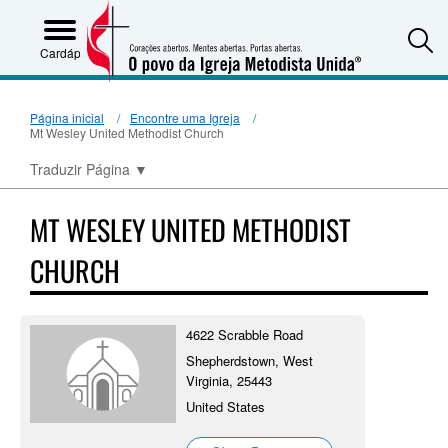
S
Cardápio
Página inicial
Encontre uma Igreja
Mt Wesley United Methodist Church
Traduzir Página
▼
MT WESLEY UNITED METHODIST
CHURCH
4622 Scrabble Road
Shepherdstown, West
Virginia, 25443
United States