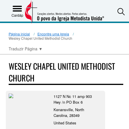
S
Cardápio
Página inicial
Encontre uma Igreja
Wesley Chapel United Methodist Church
Traduzir Página
▼
WESLEY CHAPEL UNITED METHODIST
CHURCH
1127 N Nc 11 amp 903
Hwy /n PO Box 6
Kenansville, North
Carolina, 28349
United States