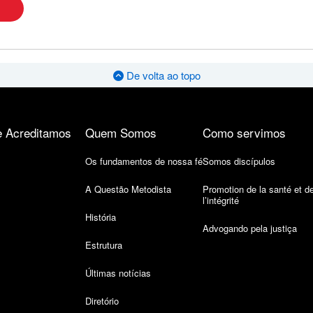
De volta ao topo
 Acreditamos
Quem Somos
Como servimos
Os fundamentos de nossa fé
Somos discípulos
A Questão Metodista
Promotion de la santé et d
l’intégrité
História
Advogando pela justiça
Estrutura
Últimas notícias
Diretório