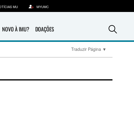
OTÍCIAS MU
MYUMC
Sea
NOVO À IMU?
DOAÇÕES
Traduzir Página
▼