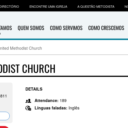
DIRECTÓRIO
ENCONTRE UMA IGREJA
A QUESTÃO METODISTA
N
ITAMOS
QUEM SOMOS
COMO SERVIMOS
COMO CRESCEMOS
nited Methodist Church
ODIST CHURCH
DETAILS
8811
Attendance:
189
Línguas faladas:
Inglês