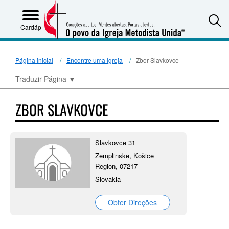
S
Cardápio
Página inicial
Encontre uma Igreja
Zbor Slavkovce
Traduzir Página
▼
ZBOR SLAVKOVCE
Slavkovce 31
Zemplinske, Košice
Region, 07217
Slovakia
Obter Direções