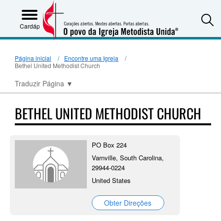
S
Cardápio
Página inicial
Encontre uma Igreja
Bethel United Methodist Church
Traduzir Página
▼
BETHEL UNITED METHODIST CHURCH
PO Box 224
Varnville, South Carolina,
29944-0224
United States
Obter Direções