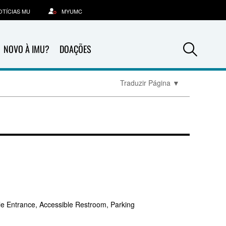
OTÍCIAS MU
MYUMC
Sea
NOVO À IMU?
DOAÇÕES
Traduzir Página
▼
le Entrance, Accessible Restroom, Parking