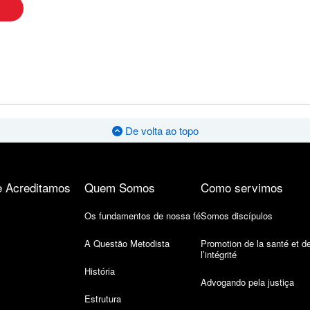
De volta ao topo
 Acreditamos
Quem Somos
Como servimos
Os fundamentos de nossa fé
Somos discípulos
A Questão Metodista
Promotion de la santé et d
l’intégrité
História
Advogando pela justiça
Estrutura