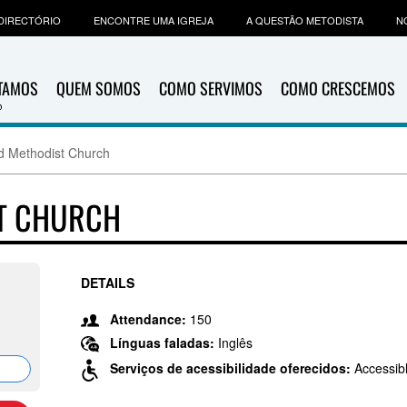
DIRECTÓRIO
ENCONTRE UMA IGREJA
A QUESTÃO METODISTA
N
ITAMOS
QUEM SOMOS
COMO SERVIMOS
COMO CRESCEMOS
d Methodist Church
ST CHURCH
DETAILS
Attendance:
150
Línguas faladas:
Inglês
Serviços de acessibilidade oferecidos:
Accessib