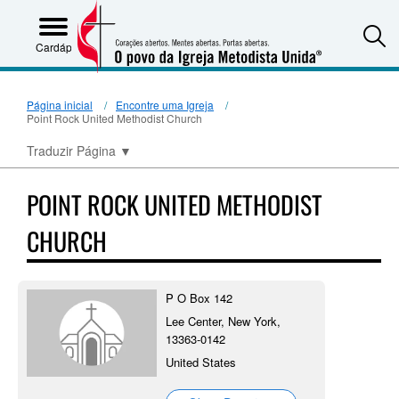
S
Cardápio
Página inicial
Encontre uma Igreja
Point Rock United Methodist Church
Traduzir Página
▼
POINT ROCK UNITED METHODIST
CHURCH
P O Box 142
Lee Center, New York,
13363-0142
United States