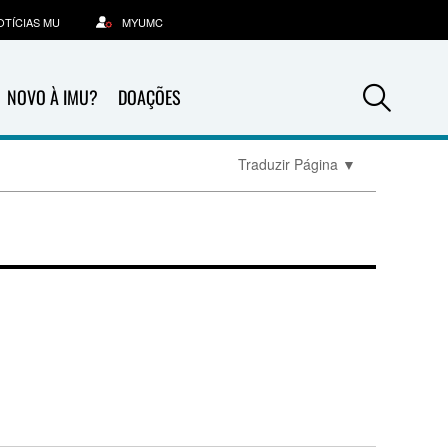
OTÍCIAS MU
MYUMC
Sea
NOVO À IMU?
DOAÇÕES
Traduzir Página
▼