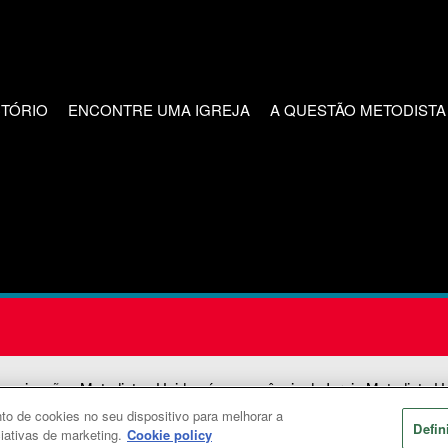
CTÓRIO
ENCONTRE UMA IGREJA
A QUESTÃO METODISTA
unicações Metodistas Unidas é uma agência da Igreja Metodista U
o de cookies no seu dispositivo para melhorar a
2026
Comunicações Metodistas Unidas. Todos os direitos reservad
Defin
ciativas de marketing.
Cookie policy