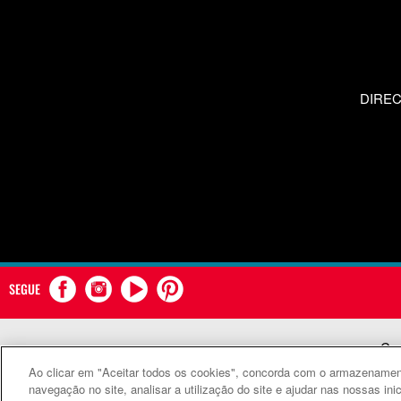
DIRE
SEGUE
Com
Ao clicar em "Aceitar todos os cookies", concorda com o armazenament
©
navegação no site, analisar a utilização do site e ajudar nas nossas ini