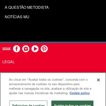
A QUESTÃO METODISTA
NOTÍCIAS MU
SEGUE
LEGAL
Ao clicar em "Aceitar todos os cookies", concorda com o
Comunicações Metodistas Unidas é uma agência da Igreja
armazenamento de cookies no seu dispositivo para
melhorar a navegação no site, analisar a utilização do site e
Metodista Unida
ajudar nas nossas iniciativas de marketing.
Cookie policy
©2026
Comunicações Metodistas Unidas. Todos os direitos
reservados
Definições de cookies
Aceitar todos os cookies