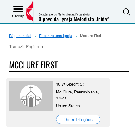
S
Cardápio
Página inicial
Encontre uma Igreja
Mcclure First
Traduzir Página
▼
MCCLURE FIRST
10 W Specht St
Mc Clure, Pennsylvania,
17841
United States
Obter Direções