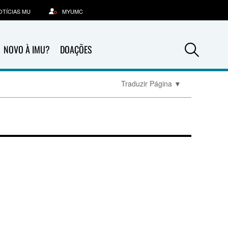
OTÍCIAS MU
MYUMC
Sea
NOVO À IMU?
DOAÇÕES
Traduzir Página
▼