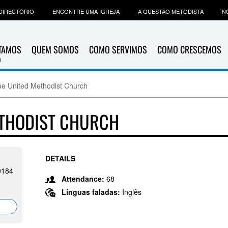
DIRECTÓRIO
ENCONTRE UMA IGREJA
A QUESTÃO METODISTA
N
ITAMOS
QUEM SOMOS
COMO SERVIMOS
COMO CRESCEMOS
e United Methodist Church
ETHODIST CHURCH
DETAILS
0184
Attendance:
68
Línguas faladas:
Inglês