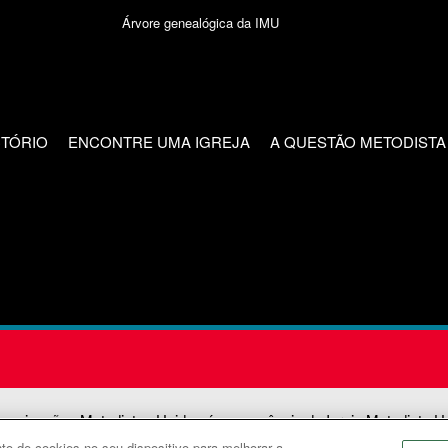
Árvore genealógica da IMU
CTÓRIO
ENCONTRE UMA IGREJA
A QUESTÃO METODISTA
unicações Metodistas Unidas é uma agência da Igreja Metodista U
o de cookies no seu dispositivo para melhorar a