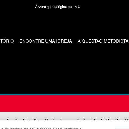
Árvore genealógica da IMU
CTÓRIO
ENCONTRE UMA IGREJA
A QUESTÃO METODISTA
unicações Metodistas Unidas é uma agência da Igreja Metodista U
o de cookies no seu dispositivo para melhorar a