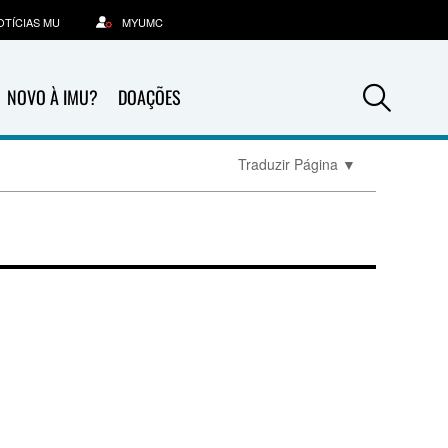
OTÍCIAS MU
MYUMC
Sea
NOVO À IMU?
DOAÇÕES
Traduzir Página
▼