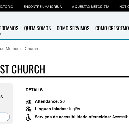
ECTÓRIO
ENCONTRE UMA IGREJA
A QUESTÃO METODISTA
NOTÍC
EDITAMOS
QUEM SOMOS
COMO SERVIMOS
COMO CRESCEMO
ted Methodist Church
IST CHURCH
DETAILS
46
Attendance:
20
Línguas faladas:
Inglês
Serviços de acessibilidade oferecidos:
Accessib