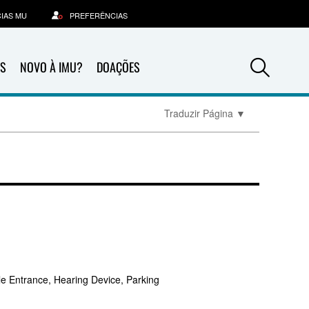
IAS MU
PREFERÊNCIAS
Sea
S
NOVO À IMU?
DOAÇÕES
Traduzir Página
▼
le Entrance, Hearing Device, Parking