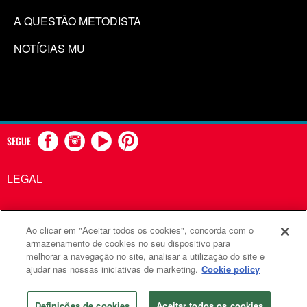
A QUESTÃO METODISTA
NOTÍCIAS MU
SEGUE
LEGAL
Ao clicar em "Aceitar todos os cookies", concorda com o
Comunicações Metodistas Unidas é uma agência da Igreja
armazenamento de cookies no seu dispositivo para
melhorar a navegação no site, analisar a utilização do site e
Metodista Unida
ajudar nas nossas iniciativas de marketing.
Cookie policy
©2026
Comunicações Metodistas Unidas. Todos os direitos
reservados
Definições de cookies
Aceitar todos os cookies