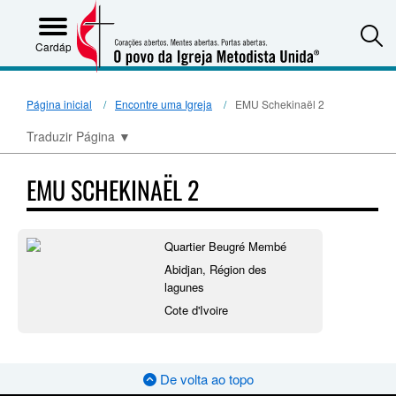
S
Cardápio
Página inicial
Encontre uma Igreja
EMU Schekinaël 2
Traduzir Página
▼
EMU SCHEKINAËL 2
Quartier Beugré Membé
Abidjan, Région des
lagunes
Cote d'Ivoire
De volta ao topo