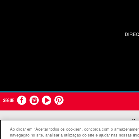
DIRE
SEGUE
Com
Ao clicar em "Aceitar todos os cookies", concorda com o armazenament
©
navegação no site, analisar a utilização do site e ajudar nas nossas ini