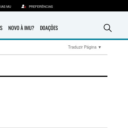
IAS MU
PREFERÊNCIAS
Sea
S
NOVO À IMU?
DOAÇÕES
Traduzir Página
▼