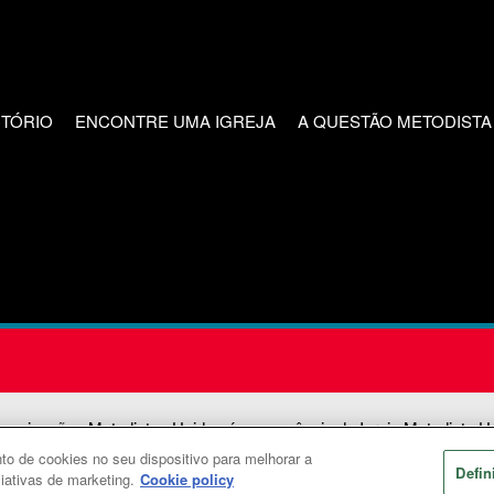
CTÓRIO
ENCONTRE UMA IGREJA
A QUESTÃO METODISTA
unicações Metodistas Unidas é uma agência da Igreja Metodista U
o de cookies no seu dispositivo para melhorar a
2026
Comunicações Metodistas Unidas. Todos os direitos reservad
Defin
ciativas de marketing.
Cookie policy