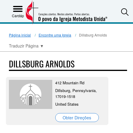
S
Cardápio
Página inicial
Encontre uma Igreja
Dillsburg Arnolds
Traduzir Página
▼
DILLSBURG ARNOLDS
412 Mountain Rd
Dillsburg, Pennsylvania,
17019-1518
United States
Obter Direções