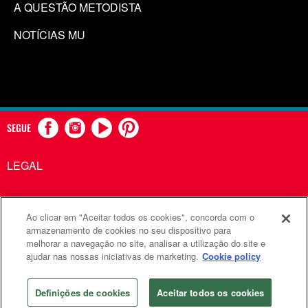
A QUESTÃO METODISTA
NOTÍCIAS MU
SEGUE
LEGAL
Ao clicar em "Aceitar todos os cookies", concorda com o
Comunicações Metodistas Unidas é uma agência da Igreja
armazenamento de cookies no seu dispositivo para
melhorar a navegação no site, analisar a utilização do site e
Metodista Unida
ajudar nas nossas iniciativas de marketing.
Cookie policy
©2026
Comunicações Metodistas Unidas. Todos os direitos
reservados
Definições de cookies
Aceitar todos os cookies