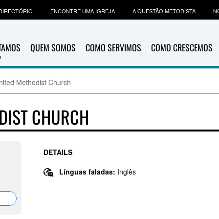
DIRECTÓRIO
ENCONTRE UMA IGREJA
A QUESTÃO METODISTA
N
ITAMOS
QUEM SOMOS
COMO SERVIMOS
COMO CRESCEMOS
nited Methodist Church
ODIST CHURCH
DETAILS
Línguas faladas:
Inglês