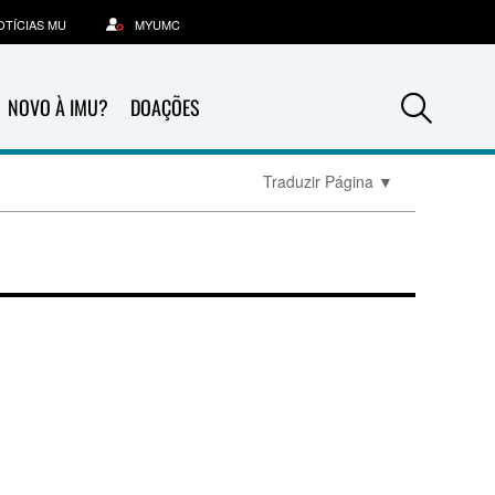
OTÍCIAS MU
MYUMC
Sea
NOVO À IMU?
DOAÇÕES
Traduzir Página
▼