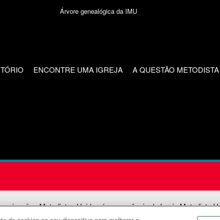
Árvore genealógica da IMU
CTÓRIO
ENCONTRE UMA IGREJA
A QUESTÃO METODISTA
unicações Metodistas Unidas é uma agência da Igreja Metodista U
o de cookies no seu dispositivo para melhorar a