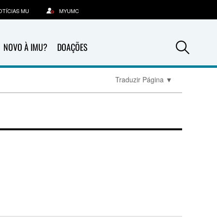
OTÍCIAS MU
MYUMC
Sea
NOVO À IMU?
DOAÇÕES
Traduzir Página
▼