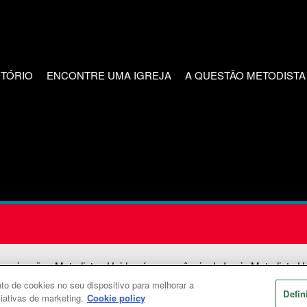
CTÓRIO
ENCONTRE UMA IGREJA
A QUESTÃO METODISTA
unicações Metodistas Unidas é uma agência da Igreja Metodista U
o de cookies no seu dispositivo para melhorar a
2026
Comunicações Metodistas Unidas. Todos os direitos reservad
Defin
ciativas de marketing.
Cookie policy