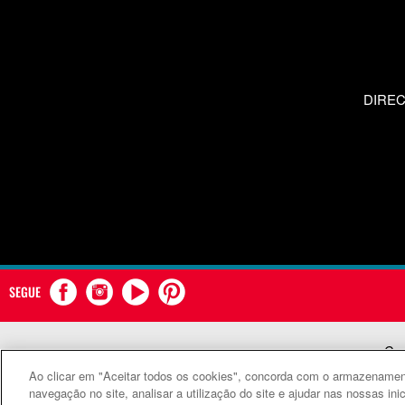
DIRE
SEGUE
Com
Ao clicar em "Aceitar todos os cookies", concorda com o armazenament
©
navegação no site, analisar a utilização do site e ajudar nas nossas ini