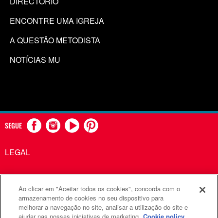
DIRECTÓRIO
ENCONTRE UMA IGREJA
A QUESTÃO METODISTA
NOTÍCIAS MU
SEGUE
LEGAL
Ao clicar em "Aceitar todos os cookies", concorda com o
Comunicações Metodistas Unidas é uma agência da Igreja
armazenamento de cookies no seu dispositivo para
melhorar a navegação no site, analisar a utilização do site e
Metodista Unida
ajudar nas nossas iniciativas de marketing.
Cookie policy