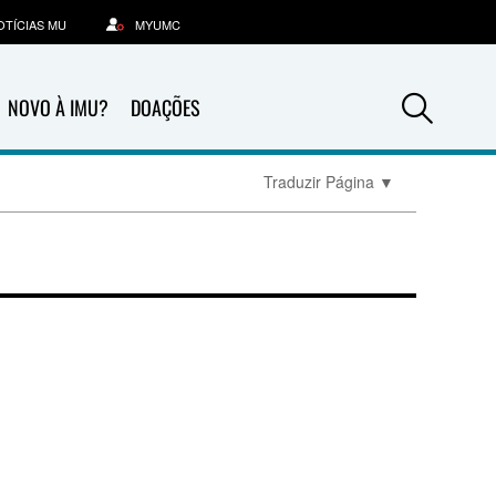
OTÍCIAS MU
MYUMC
Sea
NOVO À IMU?
DOAÇÕES
Traduzir Página
▼