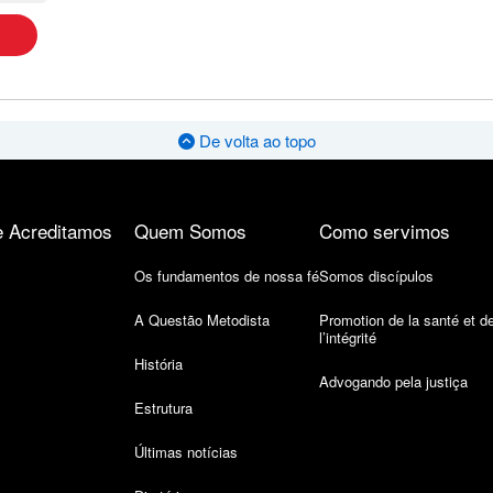
De volta ao topo
 Acreditamos
Quem Somos
Como servimos
Os fundamentos de nossa fé
Somos discípulos
A Questão Metodista
Promotion de la santé et d
l’intégrité
História
Advogando pela justiça
Estrutura
Últimas notícias