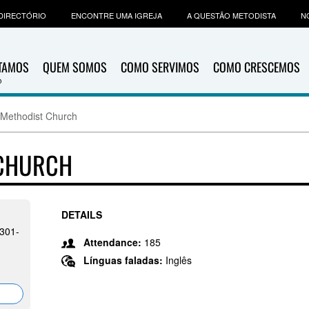
DIRECTÓRIO
ENCONTRE UMA IGREJA
A QUESTÃO METODISTA
N
ITAMOS
QUEM SOMOS
COMO SERVIMOS
COMO CRESCEMOS
 Methodist Church
 CHURCH
DETAILS
6301-
Attendance:
185
Línguas faladas:
Inglês