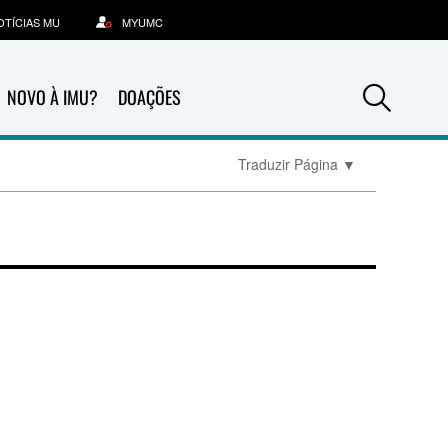
OTÍCIAS MU
MYUMC
Sea
NOVO À IMU?
DOAÇÕES
Traduzir Página
▼