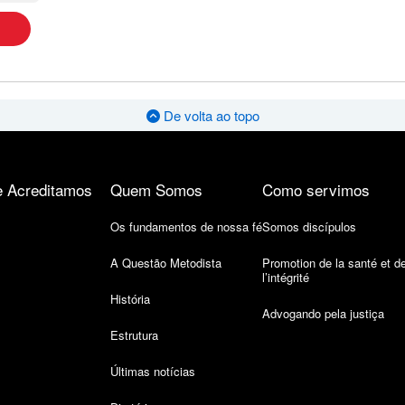
De volta ao topo
 Acreditamos
Quem Somos
Como servimos
Os fundamentos de nossa fé
Somos discípulos
A Questão Metodista
Promotion de la santé et d
l’intégrité
História
Advogando pela justiça
Estrutura
Últimas notícias