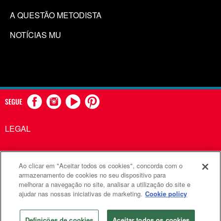
A QUESTÃO METODISTA
NOTÍCIAS MU
SEGUE
LEGAL
Ao clicar em "Aceitar todos os cookies", concorda com o
Comunicações Metodistas Unidas é uma agência da Igreja
armazenamento de cookies no seu dispositivo para
melhorar a navegação no site, analisar a utilização do site e
Metodista Unida
ajudar nas nossas iniciativas de marketing.
Cookie policy
©2026
Comunicações Metodistas Unidas. Todos os direitos
reservados
Definições de cookies
Aceitar todos os cookies