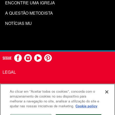
ENCONTRE UMA IGREJA
A QUESTÃO METODISTA
NOTÍCIAS MU
SEGUE
LEGAL
Ao clicar em "Aceitar todos os cookies", concorda com o
Comunicações Metodistas Unidas é uma agência da Igreja
armazenamento de cookies no seu dispositivo para
melhorar a navegação no site, analisar a utilização do site e
Metodista Unida
ajudar nas nossas iniciativas de marketing.
Cookie policy
©2026
Comunicações Metodistas Unidas. Todos os direitos