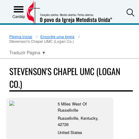
S
Cardápio
Página inicial
Encontre uma Igreja
Stevenson's Chapel UMC (Logan Co.)
Traduzir Página
▼
STEVENSON'S CHAPEL UMC (LOGAN
CO.)
5 Miles West Of
Russellville
Russellville, Kentucky,
42726
United States