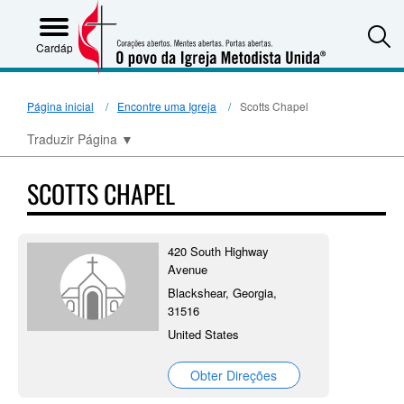
S
Cardápio
Página inicial
Encontre uma Igreja
Scotts Chapel
Traduzir Página
▼
SCOTTS CHAPEL
420 South Highway
Avenue
Blackshear, Georgia,
31516
United States
Obter Direções