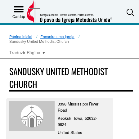
S
Cardápio
Página inicial
Encontre uma Igreja
Sandusky United Methodist Church
Traduzir Página
▼
SANDUSKY UNITED METHODIST
CHURCH
3398 Mississippi River
Road
Keokuk, Iowa, 52632-
9824
United States