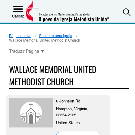
S
Cardápio
Página inicial
Encontre uma Igreja
Wallace Memorial United Methodist Church
Traduzir Página
▼
WALLACE MEMORIAL UNITED
METHODIST CHURCH
6 Johnson Rd
Hampton, Virginia,
23664-2125
United States