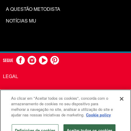
A QUESTÃO METODISTA
NOTÍCIAS MU
SEGUE
LEGAL
Ao clicar em "Aceitar todos os cookies", concorda com o
Comunicações Metodistas Unidas é uma agência da Igreja
armazenamento de cookies no seu dispositivo para
melhorar a navegação no site, analisar a utilização do site e
Metodista Unida
ajudar nas nossas iniciativas de marketing.
Cookie policy
©2026
Comunicações Metodistas Unidas. Todos os direitos
reservados
Definições de cookies
Aceitar todos os cookies