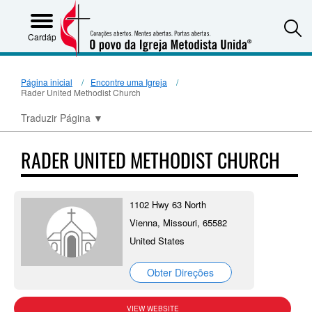
S
Cardápio
Página inicial
Encontre uma Igreja
Rader United Methodist Church
Traduzir Página
▼
RADER UNITED METHODIST CHURCH
1102 Hwy 63 North
Vienna, Missouri, 65582
United States
Obter Direções
VIEW WEBSITE