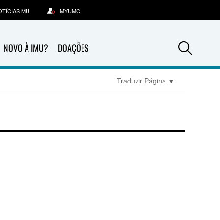
OTÍCIAS MU
MYUMC
Sea
NOVO À IMU?
DOAÇÕES
Traduzir Página
▼