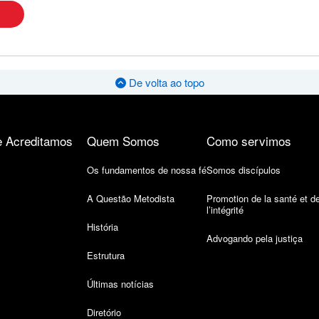
De volta ao topo
 Acreditamos
Quem Somos
Como servimos
Os fundamentos de nossa fé
Somos discípulos
A Questão Metodista
Promotion de la santé et d
l’intégrité
História
Advogando pela justiça
Estrutura
Últimas notícias
Diretório