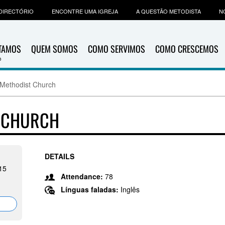
DIRECTÓRIO
ENCONTRE UMA IGREJA
A QUESTÃO METODISTA
N
ITAMOS
QUEM SOMOS
COMO SERVIMOS
COMO CRESCEMOS
d Methodist Church
T CHURCH
DETAILS
15
Attendance:
78
Línguas faladas:
Inglês