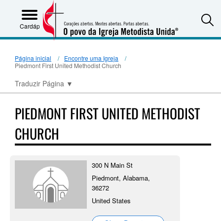
S
Cardápio
Página inicial
Encontre uma Igreja
Piedmont First United Methodist Church
Traduzir Página
▼
PIEDMONT FIRST UNITED METHODIST
CHURCH
300 N Main St
Piedmont, Alabama,
36272
United States