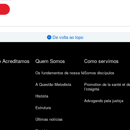
De volta ao topo
 Acreditamos
Quem Somos
Como servimos
Os fundamentos de nossa fé
Somos discípulos
A Questão Metodista
Promotion de la santé et d
l’intégrité
História
Advogando pela justiça
Estrutura
Últimas notícias