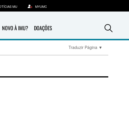
OTÍCIAS MU
MYUMC
Sea
NOVO À IMU?
DOAÇÕES
Traduzir Página
▼