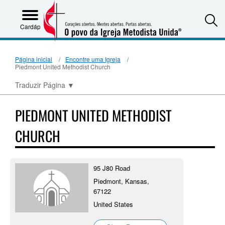
S
Cardápio
Página inicial
Encontre uma Igreja
Piedmont United Methodist Church
Traduzir Página
▼
PIEDMONT UNITED METHODIST
CHURCH
95 J80 Road
Piedmont, Kansas,
67122
United States