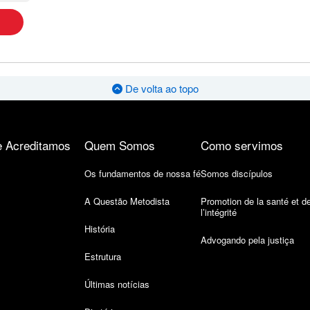
De volta ao topo
 Acreditamos
Quem Somos
Como servimos
Os fundamentos de nossa fé
Somos discípulos
A Questão Metodista
Promotion de la santé et d
l’intégrité
História
Advogando pela justiça
Estrutura
Últimas notícias