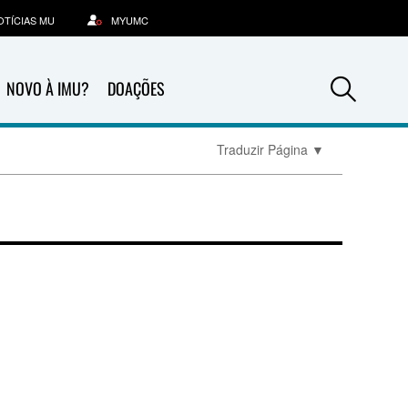
OTÍCIAS MU
MYUMC
Sea
NOVO À IMU?
DOAÇÕES
Traduzir Página
▼