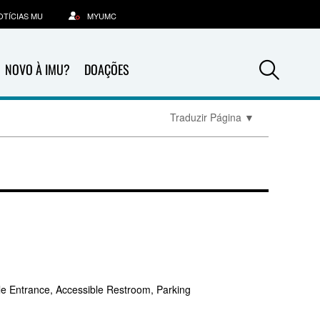
OTÍCIAS MU
MYUMC
Sea
NOVO À IMU?
DOAÇÕES
Traduzir Página
▼
le Entrance, Accessible Restroom, Parking