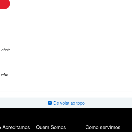
 choir
s who
De volta ao topo
 Acreditamos
Quem Somos
Como servimos