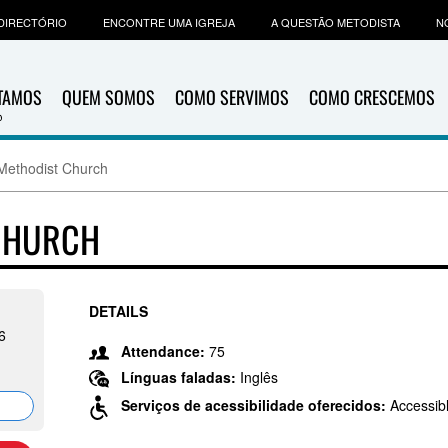
DIRECTÓRIO
ENCONTRE UMA IGREJA
A QUESTÃO METODISTA
N
ITAMOS
QUEM SOMOS
COMO SERVIMOS
COMO CRESCEMOS
Methodist Church
 CHURCH
DETAILS
6
Attendance:
75
Línguas faladas:
Inglês
Serviços de acessibilidade oferecidos:
Accessib