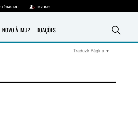
OTÍCIAS MU
MYUMC
Sea
NOVO À IMU?
DOAÇÕES
Traduzir Página
▼