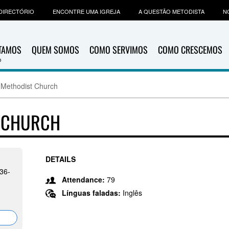
DIRECTÓRIO
ENCONTRE UMA IGREJA
A QUESTÃO METODISTA
N
ITAMOS
QUEM SOMOS
COMO SERVIMOS
COMO CRESCEMOS
 Methodist Church
T CHURCH
DETAILS
36-
Attendance:
79
Línguas faladas:
Inglês