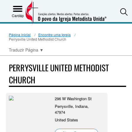
S
Cardápio
Página inicial
Encontre uma Igreja
Perrysville United Methodist Church
Traduzir Página
▼
PERRYSVILLE UNITED METHODIST
CHURCH
296 W Washington St
Perrysville, Indiana,
47974
United States