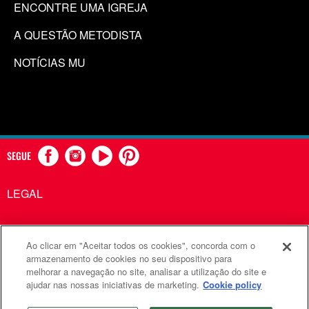
ENCONTRE UMA IGREJA
A QUESTÃO METODISTA
NOTÍCIAS MU
SEGUE
LEGAL
Ao clicar em "Aceitar todos os cookies", concorda com o
Comunicações Metodistas Unidas é uma agência da Igreja
armazenamento de cookies no seu dispositivo para
melhorar a navegação no site, analisar a utilização do site e
Metodista Unida
ajudar nas nossas iniciativas de marketing.
Cookie policy
©2026
Comunicações Metodistas Unidas. Todos os direitos