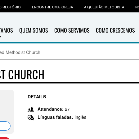
DIRECTÓRIO
ENCONTRE UMA IGREJA
A QUESTÃO METODISTA
N
ITAMOS
QUEM SOMOS
COMO SERVIMOS
COMO CRESCEMOS
ed Methodist Church
ST CHURCH
DETAILS
Attendance:
27
Línguas faladas:
Inglês