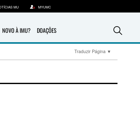
OTÍCIAS MU
MYUMC
Sea
NOVO À IMU?
DOAÇÕES
Traduzir Página
▼