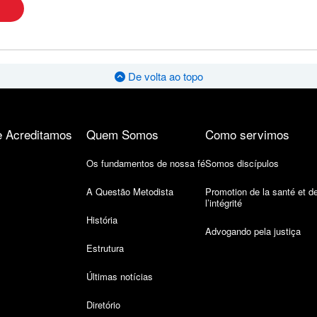
De volta ao topo
 Acreditamos
Quem Somos
Como servimos
Os fundamentos de nossa fé
Somos discípulos
A Questão Metodista
Promotion de la santé et d
l’intégrité
História
Advogando pela justiça
Estrutura
Últimas notícias
Diretório