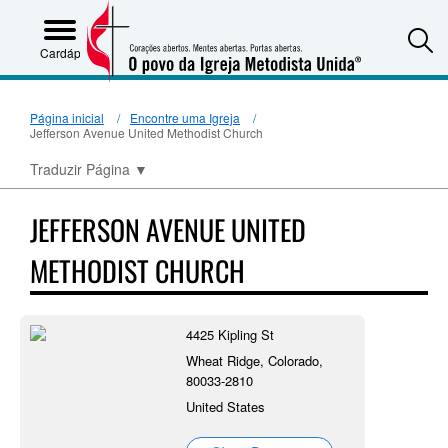
S
Cardápio
Página inicial
Encontre uma Igreja
Jefferson Avenue United Methodist Church
Traduzir Página
▼
JEFFERSON AVENUE UNITED
METHODIST CHURCH
4425 Kipling St
Wheat Ridge, Colorado,
80033-2810
United States